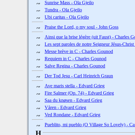
Sunrise Mass - Ola Gjeilo
Tundra - Ola Gjeilo
Ubi caritas - Ola Gjeilo
Praise the Lord, o my soul - John Goss
Ainsi que la brise légère (uit Faust) - Charles 
Les sept paroles de notre Seigneur Jésus-Christ
Messe brève in C - Charles Gounod
Requiem in C - Charles Gounod
Salve Regina - Charles Gounod
Der Tod Jesu - Carl Heinrich Graun
Ave maris stella - Edvard Grieg
Fire Salmer (Op. 74) - Edvard Grieg
Saa du knøsen - Edvard Grieg
Våren - Edvard Grieg
Ved Rondane - Edvard Grieg
Pueblito, mi pueblo (O Village So Lovely) - C
H