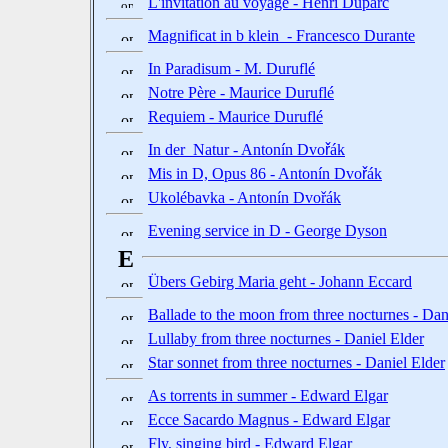
L'invitation au voyage - Henri Duparc
Magnificat in b klein - Francesco Durante
In Paradisum - M. Duruflé
Notre Père - Maurice Duruflé
Requiem - Maurice Duruflé
In der Natur - Antonín Dvo
ř
ák
Mis in D, Opus 86 - Antonín Dvo
ř
ák
Ukolébavka - Antonín Dvořák
Evening service in D - George Dyson
E
Übers Gebirg Maria geht - Johann Eccard
Ballade to the moon from three nocturnes - Dan
Lullaby from three nocturnes - Daniel Elder
Star sonnet from three nocturnes - Daniel Elder
As torrents in summer - Edward Elgar
Ecce Sacardo Magnus - Edward Elgar
Fly, singing bird - Edward Elgar