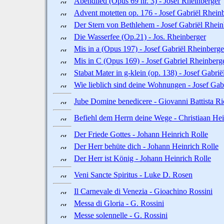
Abendlied (Opus 69 nr. 3) - Josef Rheinberger
Advent motetten op. 176 - Josef Gabriël Rhein
Der Stern von Bethlehem - Josef Gabriël Rhein
Die Wasserfee (Op.21) - Jos. Rheinberger
Mis in a (Opus 197) - Josef Gabriël Rheinberge
Mis in C (Opus 169) - Josef Gabriel Rheinberg
Stabat Mater in g-klein (op. 138) - Josef Gabri
Wie lieblich sind deine Wohnungen - Josef Gab
Jube Domine benedicere - Giovanni Battista Ri
Befiehl dem Herrn deine Wege - Christiaan He
Der Friede Gottes - Johann Heinrich Rolle
Der Herr behüte dich - Johann Heinrich Rolle
Der Herr ist König - Johann Heinrich Rolle
Veni Sancte Spiritus - Luke D. Rosen
Il Carnevale di Venezia - Gioachino Rossini
Messa di Gloria - G. Rossini
Messe solennelle - G. Rossini