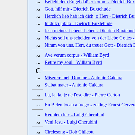
Befiehl dem Engel daß er komm - Dietrich Bu
Gott, hilf mir - Dietrich Buxtehude
Herzlich lieb hab ich dich, o Herr - Dietrich B
In dulci jubilo - Dietrich Buxtehude
Jesu meines Lebens Leben - Dietrich Buxtehud
Nichts soll uns scheiden von der Liebe Gottes 
Nimm von uns, Herr, du treuer Gott - Dietrich
Ave verum corpus - William Byrd
Retire my soul - William Byrd
C
Miserere mei, Domine - Antonio Caldara
Stabat mater - Antonio Caldara
La, la, la, je ne l'ose dire - Pierre Certon
En Belén tocan a fuego - zetting: Ernest Cerver
Requiem in c - Luigi Cherubini
Veni Jesu - Luigi Cherubini
Circlesong - Bob Chilcott