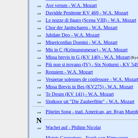
Ave verum - W.A. Mozart
Davidde Penitente KV 469 - W.A. Mozart
Le nozze di figaro (Scena VIII) - W.A. Mozart
Chor der Janitscharen - W.A. Mozart
Jubilate Deo - W.A. Mozart
Misericordias Domini - W.A. Mozart
Mis in C (Krönungsmesse) - W.A. Mozart
Missa brevis in G (KV 140) - W.A. Mozart
(Kyri
Più non si trovano (IV) - Six Notturni - KV 5
Requiem - W.A. Mozart
Vesperae solennes de confessore - W.A. Mozar
Missa Brevis in Bes (KV275) - W.A. Mozart
Te Deum (KV 141) - W.A. Mozart
Slotkoor uit "Die Zauberflöte" - W.A. Mozart
Pilgrim Song - trad. American, arr. Ryan Murp
N
Wachet auf - Philipp Nicolai
Motets Gregoriens - Frank van Nimwegen