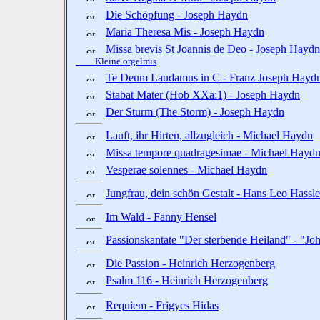
Die Schöpfung - Joseph Haydn
Maria Theresa Mis - Joseph Haydn
Missa brevis St Joannis de Deo - Joseph Haydn
Kleine orgelmis
Te Deum Laudamus in C - Franz Joseph Hayd
Stabat Mater (Hob XXa:1) - Joseph Haydn
Der Sturm (The Storm) - Joseph Haydn
Lauft, ihr Hirten, allzugleich - Michael Haydn
Missa tempore quadragesimae - Michael Hayd
Vesperae solennes - Michael Haydn
Jungfrau, dein schön Gestalt - Hans Leo Hassle
Im Wald - Fanny Hensel
Passionskantate "Der sterbende Heiland" - "Jo
Die Passion - Heinrich Herzogenberg
Psalm 116 - Heinrich Herzogenberg
Requiem - Frigyes Hidas