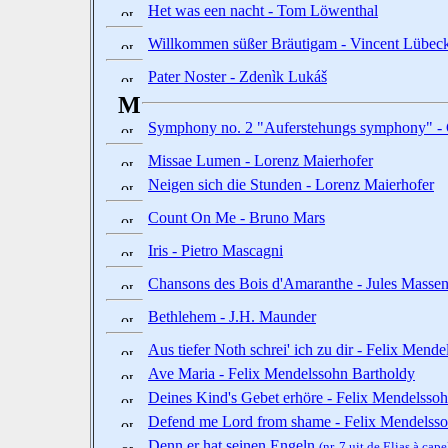
Het was een nacht - Tom Löwenthal
Willkommen süßer Bräutigam - Vincent Lübec
Pater Noster - Zdenìk Lukáš
M
Symphony no. 2 "Auferstehungs symphony" - 
Missae Lumen - Lorenz Maierhofer
Neigen sich die Stunden - Lorenz Maierhofer
Count On Me - Bruno Mars
Iris - Pietro Mascagni
Chansons des Bois d'Amaranthe - Jules Massen
Bethlehem - J.H. Maunder
Aus tiefer Noth schrei' ich zu dir - Felix Mend
Ave Maria - Felix Mendelssohn Bartholdy
Deines Kind's Gebet erhöre - Felix Mendelsso
Defend me Lord from shame - Felix Mendelsso
Denn er hat seinen Engeln
(nr. 7 uit de Elias à cape