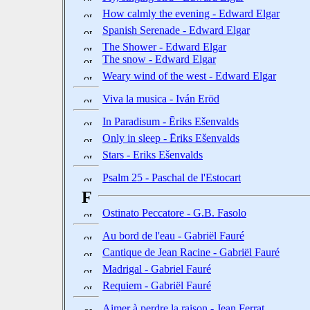
How calmly the evening - Edward Elgar
Spanish Serenade - Edward Elgar
The Shower - Edward Elgar
The snow - Edward Elgar
Weary wind of the west - Edward Elgar
Viva la musica - Iván Eröd
In Paradisum - Ēriks Ešenvalds
Only in sleep - Ēriks Ešenvalds
Stars - Eriks Ešenvalds
Psalm 25 - Paschal de l'Estocart
F
Ostinato Peccatore - G.B. Fasolo
Au bord de l'eau - Gabriël Fauré
Cantique de Jean Racine - Gabriël Fauré
Madrigal - Gabriel Fauré
Requiem - Gabriël Fauré
Aimer à perdre la raison - Jean Ferrat