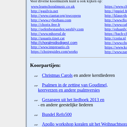
Voor diverse koormuziek kunt u ook kijken op:
www.learnchoralmusic.co.uk
https://www.c
http://gasilvis.net
http://jmpiel.fr
http://www.ciantar.org/nwcopera
http://klaus-
http://www.cyberbass.com
http://www.flo
http://chorix.free.fr
http://www.caf
http://oefenbestanden.weebly.com
http://eduard
http://www.mhoessl.de
https://bach-c
http://usuaris.tinet.cat
http://coria.nl
http://choralmidisdigest.com
http://www.cho
http://www.impresario.ch
https://www.ko
https://choirguides.com/works
http://www.za
Koorpartijen
:
Christmas Carols
en andere kerstliederen
Psalmen in de zetting van Goudimel,
keerverzen en andere psalmversies
Gezangen uit het liedboek 2013 en
- en andere geestelijke liederen
Bundel Refo500
Apollo workshop koralen uit het Weihnachtsora