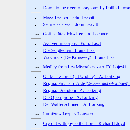
Down to the river to pray - arr. by Philip Laws
Missa Festiva - John Leavitt
Set me as a seal - John Leavitt
Gott b'hüte dich - Leonard Lechner
Ave verum corpus - Franz Liszt
Die Seligkeiten - Franz Liszt
Via Crucis (De Kruisweg) - Franz Liszt
Medley from Les Misérables - arr. Ed Lojeski
Oh kehr zurück (uit Undine) - A. Lortzing
Regina: Finale 1e Akte
(
Verloren sind wir allemal
)
Regina: Drididom - A. Lortzing
Die Opernprobe - A. Lortzing
Der Waffenschmied - A. Lortzing
Lumière - Jacques Loussier
Cry out with joy to the Lord - Richard Lloyd