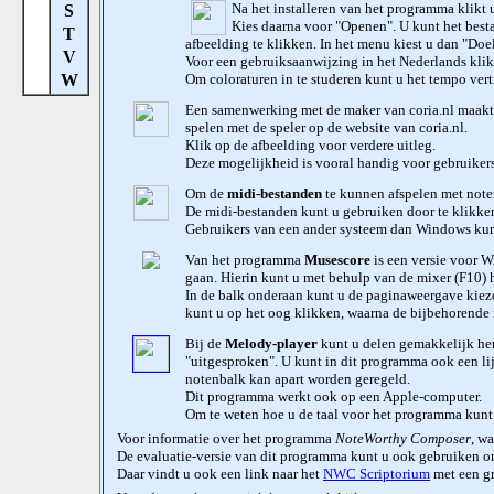
Na het installeren van het programma klikt 
S
Kies daarna voor "Openen". U kunt het bes
T
afbeelding te klikken. In het menu kiest u dan "Doe
V
Voor een gebruiksaanwijzing in het Nederlands kli
W
Om coloraturen in te studeren kunt u het tempo ver
Een samenwerking met de maker van coria.nl maakt
spelen met de speler op de website van coria.nl.
Klik op de afbeelding voor verdere uitleg.
Deze mogelijkheid is vooral handig voor gebruikers 
Om de
midi-bestanden
te kunnen afspelen met note
De midi-bestanden kunt u gebruiken door te klikken 
Gebruikers van een ander systeem dan Windows ku
Van het programma
Musescore
is een versie voor 
gaan. Hierin kunt u met behulp van de mixer (F10) h
In de balk onderaan kunt u de paginaweergave kieze
kunt u op het oog klikken, waarna de bijbehorende
Bij de
Melody-player
kunt u delen gemakkelijk her
"uitgesproken". U kunt in dit programma ook een lij
notenbalk kan apart worden geregeld.
Dit programma werkt ook op een Apple-computer.
Om te weten hoe u de taal voor het programma kunt 
Voor informatie over het programma
NoteWorthy Composer
, w
De evaluatie-versie van dit programma kunt u ook gebruiken om
Daar vindt u ook een link naar het
NWC Scriptorium
met een g