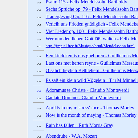
Psalm 115 - Felix Mendelssohn Bartholdy
Sechs Sprüche op. 79 - Felix Mendelssohn Bar
Trauergesang Op. 116 - Felix Mendelssohn Bar
Verleih uns Frieden gnädiglich - Felix Mendel
Vier Lieder op. 100 - Felix Mendelssohn Barth
Wer nun den lieben Gott läßt walten - Felix M
http://jmpiel.free.fr/Musique/html/Mendelssohn.html
Een kindeken is ons gheboren - Guillielmus M
Laet ons met herten reyne - Guilielmus Messau
O salich heylich Bethlehem - Guillielmus Mess
Es saß ein klein wild Vögelein - T u M Minnel
Adoramus te Christe - Claudio Monteverdi
Cantate Domino - Claudio Monteverdi
April is in my mistress' face - Thomas Morley
Now is the month of maying - Thomas Morley
Rain has fallen - Ruth Morris Gray
Abendruhe - W.A. Mozart