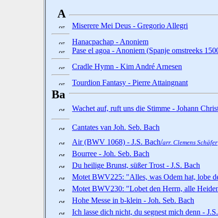
A
Miserere Mei Deus - Gregorio Allegri
Hanacpachap - Anoniem
Pase el agoa - Anoniem (Spanje omstreeks 150
Cradle Hymn - Kim André Arnesen
Tourdion Fantasy - Pierre Attaingnant
Ba
Wachet auf, ruft uns die Stimme - Johann Chri
Cantates van Joh. Seb. Bach
Air (BWV 1068) - J.S. Bach/
arr. Clemens Schäfer
Bourree - Joh. Seb. Bach
Du heilige Brunst, süßer Trost - J.S. Bach
Motet BWV225: "Alles, was Odem hat, lobe de
Motet BWV230: "Lobet den Herrn, alle Heiden
Hohe Messe in b-klein - Joh. Seb. Bach
Ich lasse dich nicht, du segnest mich denn - 