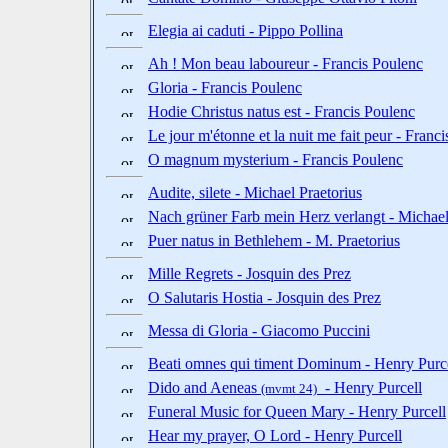
Elegia ai caduti - Pippo Pollina
Ah ! Mon beau laboureur - Francis Poulenc
Gloria - Francis Poulenc
Hodie Christus natus est - Francis Poulenc
Le jour m'étonne et la nuit me fait peur - Franc
O magnum mysterium - Francis Poulenc
Audite, silete - Michael Praetorius
Nach grüner Farb mein Herz verlangt - Michael
Puer natus in Bethlehem - M. Praetorius
Mille Regrets - Josquin des Prez
O Salutaris Hostia - Josquin des Prez
Messa di Gloria - Giacomo Puccini
Beati omnes qui timent Dominum - Henry Purc
Dido and Aeneas
- Henry Purcell
(mvmt 24)
Funeral Music for Queen Mary - Henry Purcell
Hear my prayer, O Lord - Henry Purcell