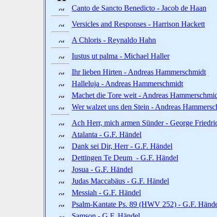
Canto de Sancto Benedicto - Jacob de Haan
Versicles and Responses - Harrison Hackett
A Chloris - Reynaldo Hahn
Iustus ut palma - Michael Haller
Ihr lieben Hirten - Andreas Hammerschmidt
Halleluja - Andreas Hammerschmidt
Machet die Tore weit - Andreas Hammerschmi
Wer walzet uns den Stein - Andreas Hammersc
Ach Herr, mich armen Sünder - George Friedri
Atalanta - G.F. Händel
Dank sei Dir, Herr - G.F. Händel
Dettingen Te Deum - G.F. Händel
Josua - G.F. Händel
Judas Maccabäus - G.F. Händel
Messiah - G.F. Händel
Psalm-Kantate Ps. 89 (HWV 252) - G.F. Händ
Samson - G.F. Händel