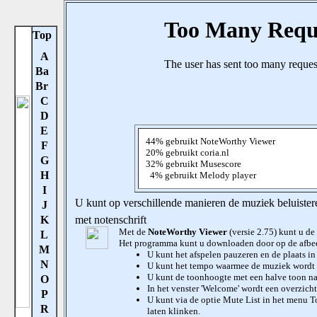
Top
A
Ba
Br
C
D
E
44% gebruikt NoteWorthy Viewer
F
20% gebruikt coria.nl
G
32% gebruikt Musescore
H
4% gebruikt Melody player
I
U kunt op verschillende manieren de muziek beluister
J
K
met notenschrift
Met de
NoteWorthy Viewer
(versie 2.75)
kunt u de
L
Het programma kunt u downloaden door op de afbeel
M
U kunt het afspelen pauzeren en de plaats in
N
U kunt het tempo waarmee de muziek wordt a
U kunt de toonhoogte met een halve toon na
O
In het venster 'Welcome' wordt een overzich
P
U kunt via de optie Mute List in het menu T
R
laten klinken.