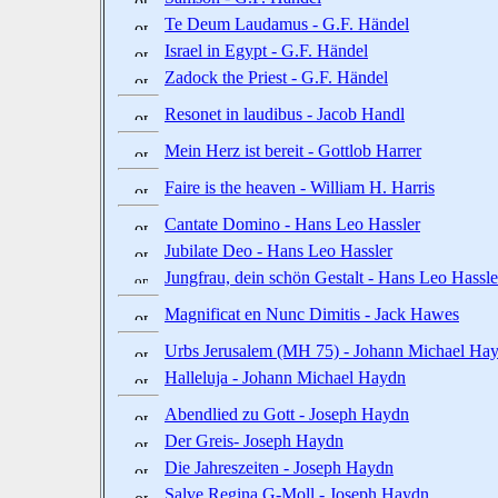
Te Deum Laudamus - G.F. Händel
Israel in Egypt - G.F. Händel
Zadock the Priest - G.F. Händel
Resonet in laudibus - Jacob Handl
Mein Herz ist bereit - Gottlob Harrer
Faire is the heaven - William H. Harris
Cantate Domino - Hans Leo Hassler
Jubilate Deo - Hans Leo Hassler
Jungfrau, dein schön Gestalt - Hans Leo Hassle
Magnificat en Nunc Dimitis - Jack Hawes
Urbs Jerusalem (MH 75) - Johann Michael Ha
Halleluja - Johann Michael Haydn
Abendlied zu Gott - Joseph Haydn
Der Greis- Joseph Haydn
Die Jahreszeiten - Joseph Haydn
Salve Regina G-Moll - Joseph Haydn